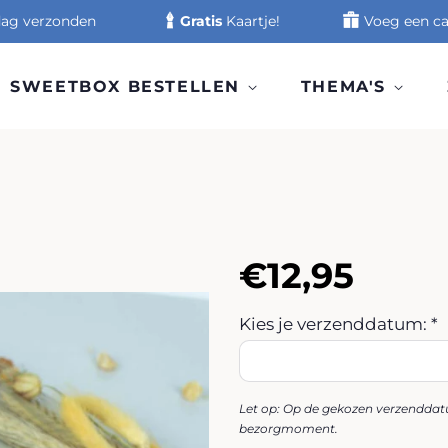
 dag verzonden
Gratis
Kaartje!
Voeg een ca
SWEETBOX BESTELLEN
THEMA'S
Normale
Aanbiedin
€12,95
prijs
Kies je verzenddatum: *
Let op: Op de gekozen verzenddatu
bezorgmoment.