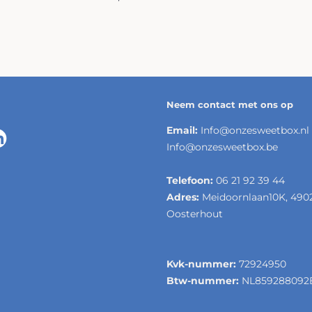
Neem contact met ons op
Email:
Info@onzesweetbox.nl
Info@onzesweetbox.be
Telefoon:
06 21 92 39 44
Adres:
Meidoornlaan10K, 490
Oosterhout
Kvk-nummer:
72924950
Btw-nummer:
NL859288092