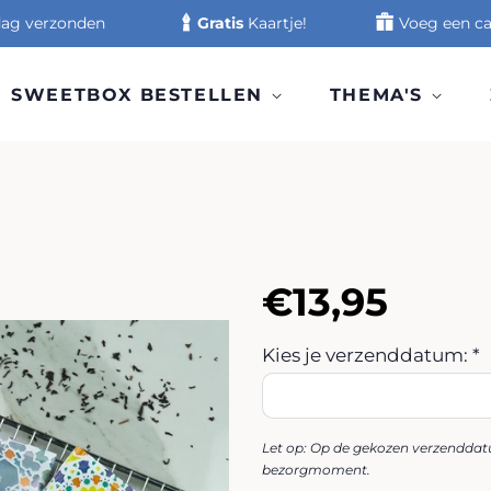
 dag verzonden
Gratis
Kaartje!
Voeg een ca
SWEETBOX BESTELLEN
THEMA'S
Normale
Aanbiedin
€13,95
prijs
Kies je verzenddatum: *
Let op: Op de gekozen verzenddatu
bezorgmoment.