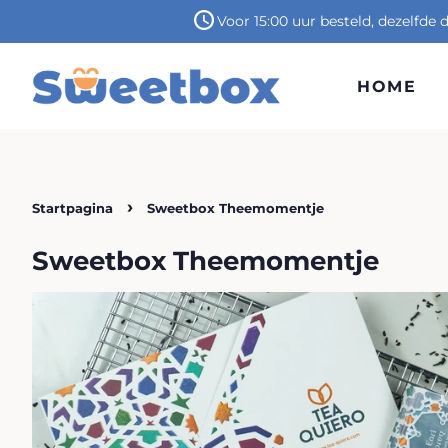
Voor 15:00 uur besteld, dezelfde
HOME
›
Startpagina
Sweetbox Theemomentje
Sweetbox Theemomentje