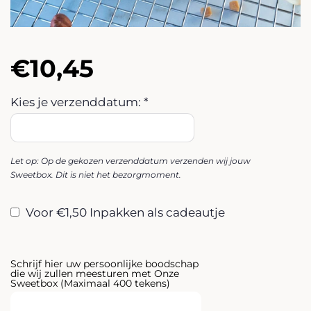
Normale
Aanbiedingsprijs
€10,45
prijs
Kies je verzenddatum: *
Let op: Op de gekozen verzenddatum verzenden wij jouw
Sweetbox. Dit is niet het bezorgmoment.
Voor €1,50 Inpakken als cadeautje
Schrijf hier uw persoonlijke boodschap
die wij zullen meesturen met Onze
Sweetbox (Maximaal 400 tekens)